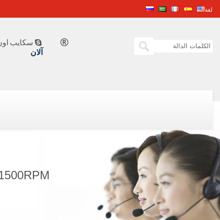
لغة
سكايب اون 


آلان
KW@1500RPM