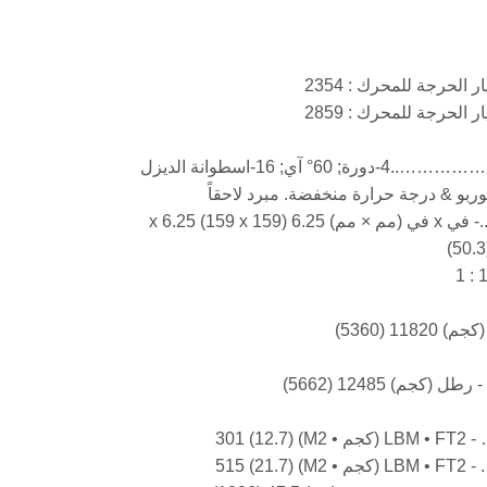
وانة الديزل
 حرارة منخفضة. مبرد لاحقاً
5360)
1248 (5662)