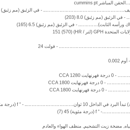
ر cummins pt
(مم زئبق) 8.0 (203)
أسه الثابت)…………. - في الزئبق (مم زئبق) 6.5 (165)
/ HR) 151 (570)
…………………………………………………………. - فولت 24
0.00
………….. - ° f (درجة مئوية) 50 (10)
(درجة مئوية) 45 (7)
مياه, مضخة زيت التشحيم, منظف الهواء والعادم