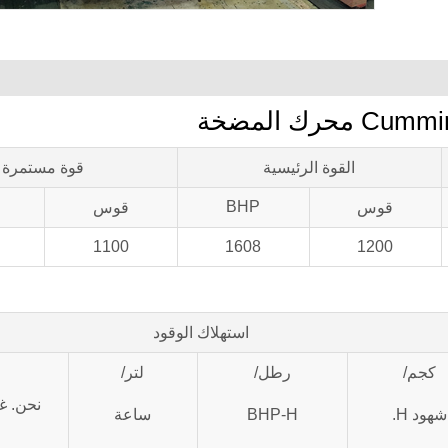
 المضخة
القوة الرئيسية
قوة مستمرة
BHP
قوس
قوس
1100
1608
1200
استهلاك الوقود
كجم/
رطل/
لتر/
نحن. غ
شهود H.
BHP-H
ساعة