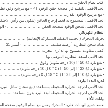
اكتب نظام الحقن………………………………………………………الحقن المباش
الحد الأقصى للتقييد في مضخة حقن الوقود PT - مع مرشح وقود نظيف…………………………………………….. - في الزئبق (مم زئبق) 4.0 (102)
- مع مرشح الوقود القذر………………………………………………. - في الزئبق 
الحد الأقصى المسموح به لخط إرجاع الحاقن (يتكون من رأس الاحتكاك ور
الحد الأقصى لتدفق الوقود لمضخة الحقن……………………… - الولايات المتحدة GPH (لتر 
النظام الكهربائي
تحريك المحرك (الخدمة الثقيلة, المشاركة الإيجابية)
نظام شحن البطارية, أرضية سلبية……………………- أمبير 35
أقصى مقاومة مسموح بها لدائرة التحريك …………………………. - أوم 2
الحد الأدنى لسعة البطارية الموصى بها
• نقع بارد @ 50 ° f (10 درجة مئوية) وفوق………………………………… - 0 درجة فهرنهايت CCA 1280
• نقع بارد @ 32 ° f إلى 50 ° f (0 ° C ل 10 درجة مئوية) ………………………… - 0 درجة فهرنهايت CCA 1800
• نقع بارد @ 0 ° f إلى 32 ° f (-18 ° C ل 0 درجة مئوية) ………………………… - 0 درجة فهرنهايت CCA 1800
قدرة البدء الباردة
الحد الأدنى لدرجة الحرارة المحيطة بمساعدة (مع سخان سائل التبريد) تبدأ البرد في الداخل 10 ثوان………………
الحد الأدنى لدرجة الحرارة المحيطة لبدء البرد بدون مساعدة ………………………- ° f 
بيانات الأداء
تعتمد جميع البيانات على: • المحرك يعمل مع نظام الوقود, مضخة ال