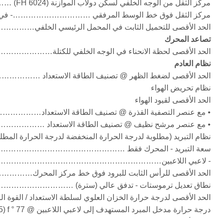
مركز الثقل من الوجه الخلفي لسكن دولاب الموازنة (FH 6024) ……………………- في (مم) 47.5 (1206)
مركز الثقل فوق خط الوسط المرفقي …………………………- في (مم) 11.0 
الحد الأقصى للتحميل الثابت في المحمل الرئيسي الخلفي…
تصاعد المحرك
الحد الأقصى لحظة الانحناء في الوجه الخلفي للكتلة…………………………………………………
نظام العادم
الحد الأقصى لضغط الظهر @ تصنيف الطاقة الاستعداد ……………
نظام تحريض الهواء
الحد الأقصى لقيود الهواء
• مع عنصر التصفية القذرة @ تصنيف الطاقة الاستعداد………………………………………
• مع عنصر مرشح نظيف @ تصنيف الطاقة الاستعداد ……………………………………. - 
نظام التبريد (مطلوبة لدرجة الحرارة المنخفضة لدرجة الحرارة المطلوبة; 1 مضخة / 2 حلقة أو 2 مضخة / 2
سعة التبريد - المحرك فقط …………………………………………………. - نحن 
- لاعبي اللاعبين………………………………………………………………………… 
الحد الأقصى للرأس الثابت للبرود فوق خط مركز المحرك………………
نطاق تعديل ترموستات - تدفق عالي (سترة) ………………………….- ° f (درجة مئوية) 180 – 200 (82
الحد الأقصى لدرجة حرارة الخزان العلوي لسلطة الاستعداد / القوة الرئيسية……………………
درجة حرارة مدخل المبرد المستهدف إلى لاعبي اللاعبين @ 77 ° f (25 درجة مئوية) المحيط - ……………………. ° f (درجة مئوية) 130 (55)