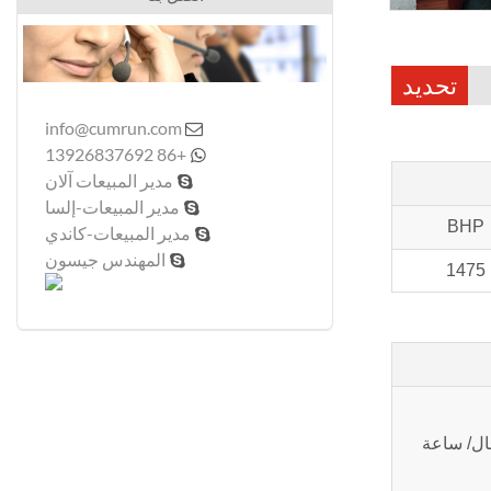
تحديد
info@cumrun.com

+86 13926837692

مدير المبيعات آلان

مدير المبيعات-إلسا

BHP
مدير المبيعات-كاندي

المهندس جيسون

1475
ال/ ساعة