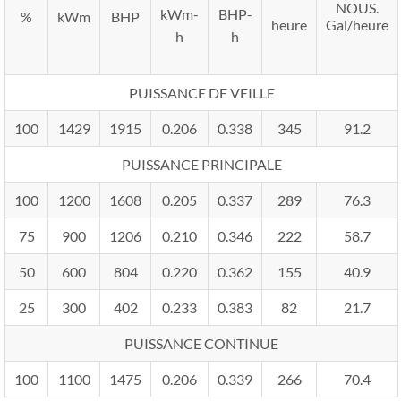
NOUS.
kWm-
BHP-
%
kWm
BHP
heure
Gal/heure
h
h
PUISSANCE DE VEILLE
100
1429
1915
0.206
0.338
345
91.2
PUISSANCE PRINCIPALE
100
1200
1608
0.205
0.337
289
76.3
75
900
1206
0.210
0.346
222
58.7
50
600
804
0.220
0.362
155
40.9
25
300
402
0.233
0.383
82
21.7
PUISSANCE CONTINUE
100
1100
1475
0.206
0.339
266
70.4