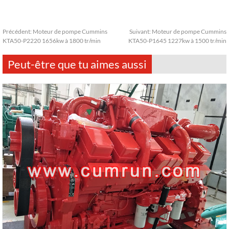
Précédent:
Moteur de pompe Cummins
Suivant:
Moteur de pompe Cummins
KTA50-P2220 1656kw à 1800 tr/min
KTA50-P1645 1227kw à 1500 tr/min
Peut-être que tu aimes aussi