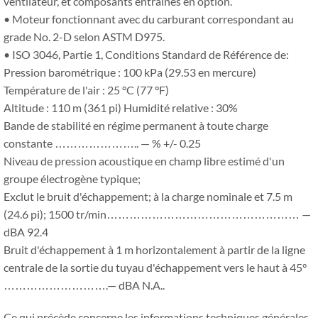
ventilateur, et composants entraînés en option.
• Moteur fonctionnant avec du carburant correspondant au
grade No. 2-D selon ASTM D975.
• ISO 3046, Partie 1, Conditions Standard de Référence de:
Pression barométrique : 100 kPa (29.53 en mercure)
Température de l'air : 25 °C (77 °F)
Altitude : 110 m (361 pi) Humidité relative : 30%
Bande de stabilité en régime permanent à toute charge
constante ………………….. — % +/- 0.25
Niveau de pression acoustique en champ libre estimé d'un
groupe électrogène typique;
Exclut le bruit d'échappement; à la charge nominale et 7.5 m
(24.6 pi); 1500 tr/min…………………………………………… —
dBA 92.4
Bruit d'échappement à 1 m horizontalement à partir de la ligne
centrale de la sortie du tuyau d'échappement vers le haut à 45°
……………………….— dBA N.A..
Ce qui précède concerne les informations techniques générales