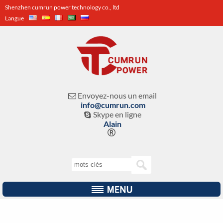
Shenzhen cumrun power technology co., ltd
Langue
Envoyez-nous un email

info@cumrun.com
Skype en ligne

Alain
