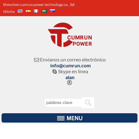
Shenzhen cumrun power technology co., ltd
Idioma
Envíanos un correo electrónico

info@cumrun.com
Skype en línea

alan
