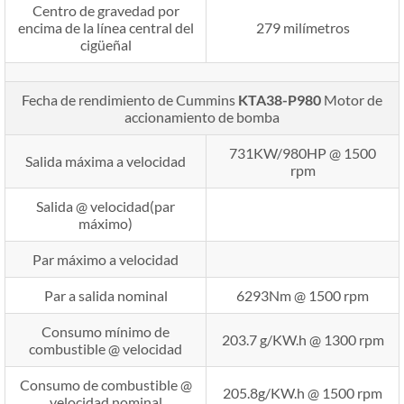
Centro de gravedad por
encima de la línea central del
279 milímetros
cigüeñal
Fecha de rendimiento de Cummins
KTA38-P980
Motor de
accionamiento de bomba
731KW/980HP @ 1500
Salida máxima a velocidad
rpm
Salida @ velocidad(par
máximo)
Par máximo a velocidad
Par a salida nominal
6293Nm @ 1500 rpm
Consumo mínimo de
203.7 g/KW.h @ 1300 rpm
combustible @ velocidad
Consumo de combustible @
205.8g/KW.h @ 1500 rpm
velocidad nominal