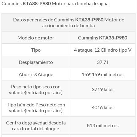
Cummins
KTA38-P980
Motor para bomba de agua.
Datos generales de Cummins
KTA38-P980
Motor de
accionamiento de bomba
Modelo de motor
Cummins
KTA38-P980
Tipo
4 ataque, 12 Cilindro tipo V
Desplazamiento
37.7 l
Aburrir&Ataque
159*159 milímetros
Peso neto tipo seco con
3719 kilos
volante(enfriado por aire)
Tipo húmedo Peso neto con
4016 kilos
volante(enfriado por aire)
Centro de gravedad desde la
813 milímetros
cara frontal del bloque.