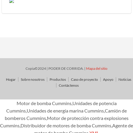
Copia©2024 | PODER DE CORRIDA. |
Mapa del sitio
Hogar
Sobre nosotros
Productos
Caso de proyecto
Apoyo
Noticias
Contáctenos
Motor de bomba Cummins,Unidades de potencia
Cummins,Unidades de energía marina Cummins,Camión de
bomberos Cummins,Motor de protección contra explosiones
Cummins,Distribuidor de motores de bomba Cummins,Agente de
motor de bomba Cummins
XML