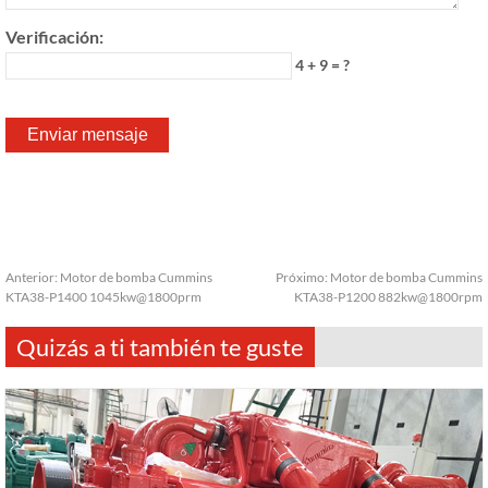
Verificación:
4 + 9 = ?
Anterior:
Motor de bomba Cummins
Próximo:
Motor de bomba Cummins
KTA38-P1400 1045kw@1800prm
KTA38-P1200 882kw@1800rpm
Quizás a ti también te guste