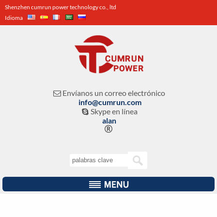
Shenzhen cumrun power technology co., ltd
Idioma
Envíanos un correo electrónico

info@cumrun.com
Skype en línea

alan
