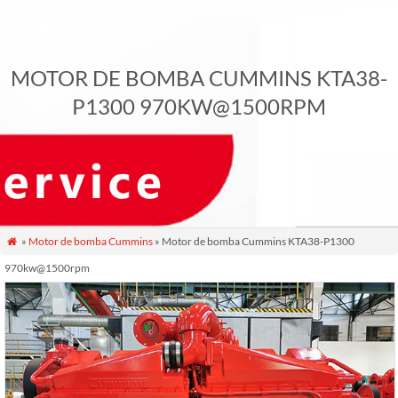
MOTOR DE BOMBA CUMMINS KTA38-
P1300 970KW@1500RPM
»
Motor de bomba Cummins
» Motor de bomba Cummins KTA38-P1300

970kw@1500rpm