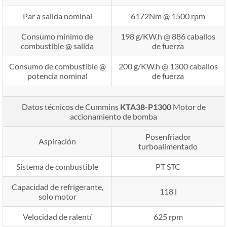
Par a salida nominal
6172Nm @ 1500 rpm
Consumo mínimo de
198 g/KW.h @ 886 caballos
combustible @ salida
de fuerza
Consumo de combustible @
200 g/KW.h @ 1300 caballos
potencia nominal
de fuerza
Datos técnicos de Cummins
KTA38-P1300
Motor de
accionamiento de bomba
Posenfriador
Aspiración
turboalimentado
Sistema de combustible
PT STC
Capacidad de refrigerante,
118 l
solo motor
Velocidad de ralentí
625 rpm