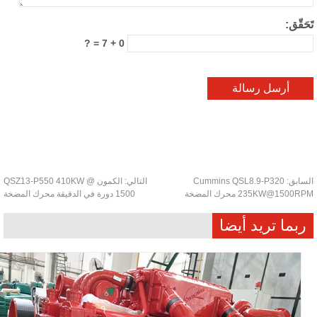
حَقّق:
0 + 7 = ?
سابق:
Cummins QSL8.9-P320
التالي:
الكمون QSZ13-P550 410KW @
235KW@1500 محرك المضخة
1500 دورة في الدقيقة محرك المضخة
ربما تريد أيضا