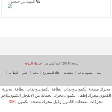
المهندس جيسون

نسخة©2024 | قوة كومرون. |
خريطة الموقع
بيت
معلومات عنا
منتجات
حالة المشروع
يدعم
أخبار
اتصل بنا
حرك مضخة الكمون,وحدات الطاقة الكمون,وحدات الطاقة البحرية
كمون,محرك إطفاء الكمون,محرك الحماية من الانفجار الكمون,تاجر
محركات مضخات الكمون,وكيل محرك مضخة الكمون
XML