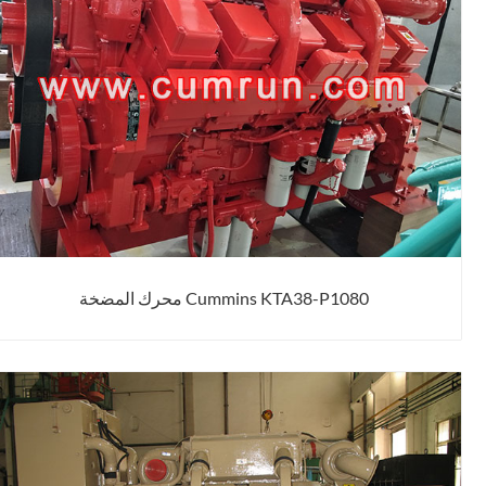
Cummins KTA38-P1080 محرك المضخة