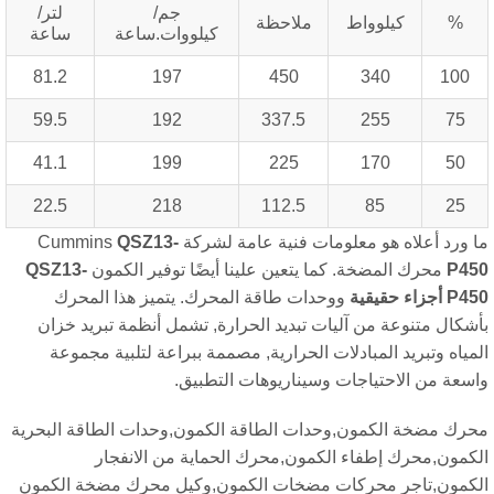
جم/
لتر/
%
كيلوواط
ملاحظة
كيلووات.ساعة
ساعة
81.2
197
450
340
100
59.5
192
337.5
255
75
41.1
199
225
170
50
22.5
218
112.5
85
25
 ورد أعلاه هو معلومات فنية عامة لشركة Cummins
QSZ13-
P45
محرك المضخة. كما يتعين علينا أيضًا توفير الكمون
QSZ13-
P45
أجزاء حقيقية
ووحدات طاقة المحرك. يتميز هذا المحرك
شكال متنوعة من آليات تبديد الحرارة, تشمل أنظمة تبريد خزان
مياه وتبريد المبادلات الحرارية, مصممة ببراعة لتلبية مجموعة
سعة من الاحتياجات وسيناريوهات التطبيق.
رك مضخة الكمون,وحدات الطاقة الكمون,وحدات الطاقة البحرية
كمون,محرك إطفاء الكمون,محرك الحماية من الانفجار
كمون,تاجر محركات مضخات الكمون,وكيل محرك مضخة الكمون