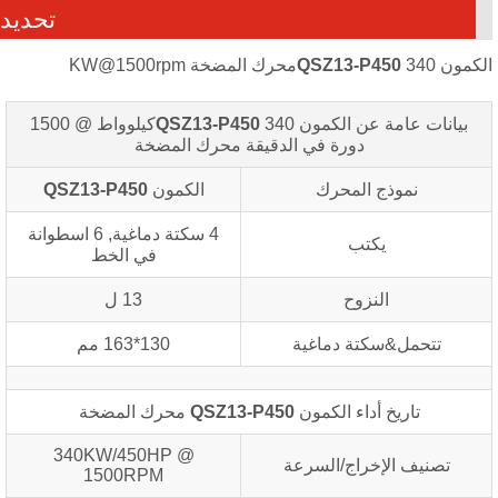
تحديد
كمون
340محرك المضخة KW@1500rpm
QSZ13-P450
بيانات عامة عن الكمون
QSZ13-P450
340كيلوواط @ 1500
دورة في الدقيقة
محرك المضخة
نموذج المحرك
الكمون
QSZ13-P450
4 سكتة دماغية, 6 اسطوانة
يكتب
في الخط
النزوح
13 ل
تتحمل&سكتة دماغية
130*163 مم
تاريخ أداء الكمون
QSZ13-P450
محرك المضخة
340KW/450HP @
تصنيف الإخراج/السرعة
1500RPM