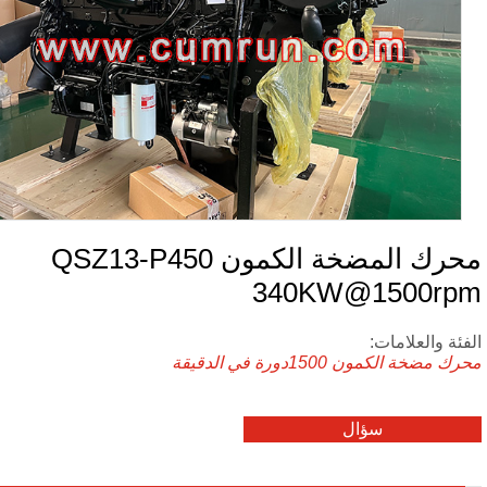
محرك المضخة الكمون QSZ13-P450
340KW@1500rp
فئة والعلامات:
رك مضخة الكمون
1500دورة في الدقيقة
سؤال