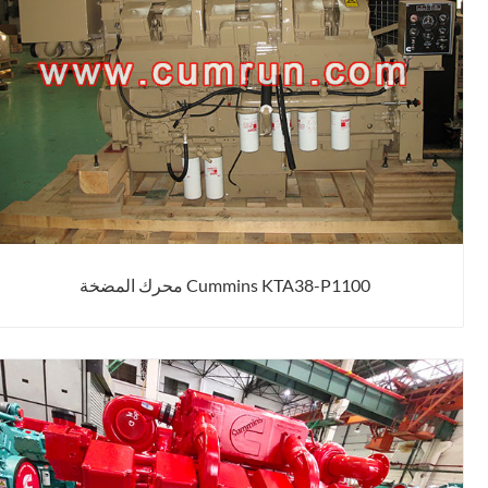
Cummins KTA38-P1100 محرك المضخة