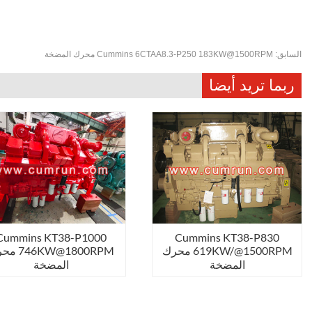
السابق:
Cummins 6CTAA8.3-P250 183KW@1500RPM محرك المضخة
ربما تريد أيضا
Cummins KT38-P1000
Cummins KT38-P830
619KW/@1500RPM محرك
6KW@1800RPM
المضخة
المضخة