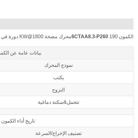
الكمون
190محرك مضخة KW@1800 دورة في الدقيقة
6CTAA8.3-P260
بيانات عامة عن الكم
نموذج المحرك
يكتب
النزوح
تتحمل&سكتة دماغية
تاريخ أداء الكمون
تصنيف الإخراج/السرعة