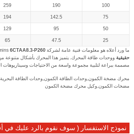
259
190
100
194
142.5
75
129
95
50
65
47.5
25
ما ورد أعلاه هو معلومات فنية عامة لشركة Cummins
6CTAA8.3-P260
حقيقية
ووحدات طاقة المحرك. يتميز هذا المحرك بأشكال متنوعة من آلي
مصممة ببراعة لتلبية مجموعة واسعة من الاحتياجات وسيناريوهات ال
محرك مضخة الكمون,وحدات الطاقة الكمون,وحدات الطاقة البحرية ا
مضخات الكمون,وكيل محرك مضخة الكمون
نموذج الاستفسار ( سوف نقوم بالرد عليك في 