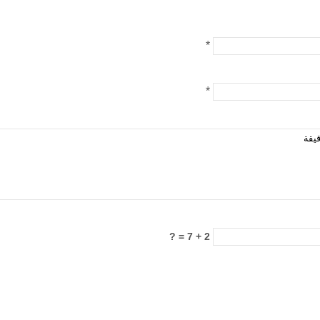
*
*
2 + 7 = ?