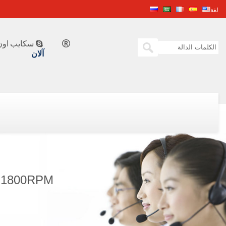
لغة
سكايب اون 


آلان
KW@1800RPM