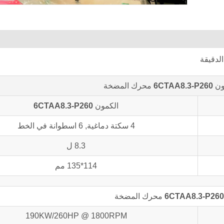
ون
6CTAA8.3-P260
محرك المضخة
الكمون
6CTAA8.3-P260
4 سكتة دماغية, 6 اسطوانة في الخط
8.3 ل
114*135 مم
6CTAA8.3-P260
محرك المضخة
190KW/260HP @ 1800RPM