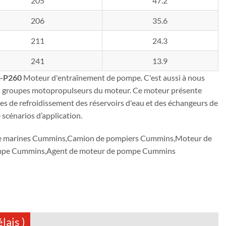
205
47.2
206
35.6
211
24.3
241
13.9
-P260
Moteur d'entraînement de pompe. C'est aussi à nous
s groupes motopropulseurs du moteur. Ce moteur présente
s de refroidissement des réservoirs d'eau et des échangeurs de
 scénarios d’application.
ce marines Cummins,Camion de pompiers Cummins,Moteur de
pompe Cummins,Agent de moteur de pompe Cummins
lais )