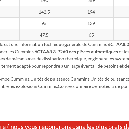
0
190
259
142.5
194
95
129
47.5
65
de est une information technique générale de Cummins
6CTAA8.3
nner les Cummins
6CTAA8.3-P260
des pièces authentiques
et le
es de mécanismes de dissipation thermique, englobant les système
aitement adapté pour répondre à un large éventail de besoins et de
ompe Cummins,Unités de puissance Cummins,Unités de puissan
ontre les explosions Cummins,Concessionnaire de moteurs de 
re ( nous vous répondrons dans les plus brefs dé