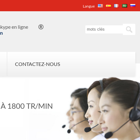
Langue
kype en ligne

in
CONTACTEZ-NOUS
À 1800 TR/MIN