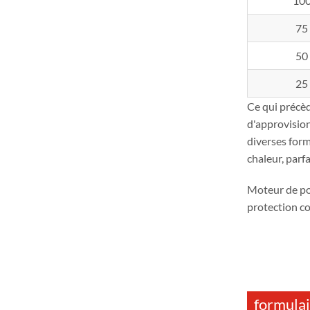
10
75
50
25
Ce qui précè
d'approvisio
diverses form
chaleur, parf
Moteur de p
protection c
formulai