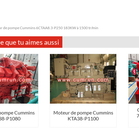
r de pompe Cummins 6CTAA8.3-P250 183KW à 1500 tr/min
e que tu aimes aussi
 pompe Cummins
Moteur de pompe Cummins
7
38-P1080
KTA38-P1100