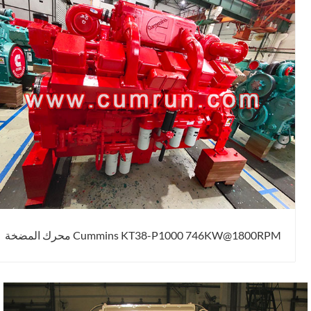
Cummins KT38-P1000 746KW@1800RPM محرك المضخة