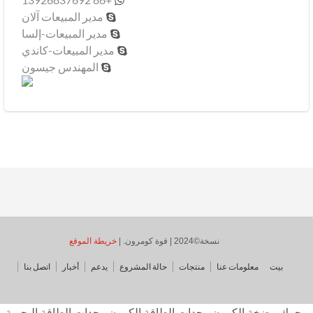
مدير المبيعات آلان

مدير المبيعات-إلسا

مدير المبيعات-كاندي

المهندس جيسون

نسخة©2024 | قوة كومرون. |
خريطة الموقع
بيت
معلومات عنا
منتجات
حالة المشروع
يدعم
أخبار
اتصل بنا
رك مضخة الكمون,وحدات الطاقة الكمون,وحدات الطاقة البحرية