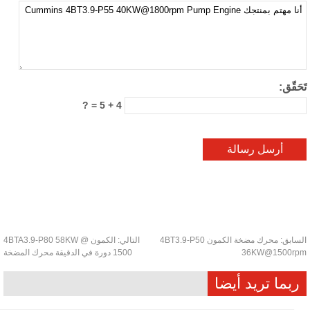
َقّق:
4 + 5 = ?
ابق:
محرك مضخة الكمون 4BT3.9-P50
التالي:
الكمون 4BTA3.9-P80 58KW @
36KW@1500r
1500 دورة في الدقيقة محرك المضخة
بما تريد أيضا