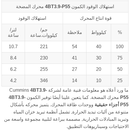
استهلاك الوقود الكمون
4BT3.9-P55
محرك المضخة
قوة انتاج المحرك
استهلاك الوقود
جم/
لتر/
%
كيلوواط
ملاحظة
كيلووات.ساعة
ساعة
10.7
221
54
40
100
8.4
230
41
30
75
6.2
255
27
20
50
4.2
346
14
10
25
ورد أعلاه هو معلومات فنية عامة لشركة Cummins
4BT3.9-
P
محرك المضخة. كما يتعين علينا أيضًا توفير الكمون
4BT3.9-
P
أجزاء حقيقية
ووحدات طاقة المحرك. يتميز محركه بأشكال
نوعة من آليات تبديد الحرارة, تشمل أنظمة تبريد خزان المياه
بريد المبادلات الحرارية, مصممة ببراعة لتلبية مجموعة واسعة من
احتياجات وسيناريوهات التطبيق.