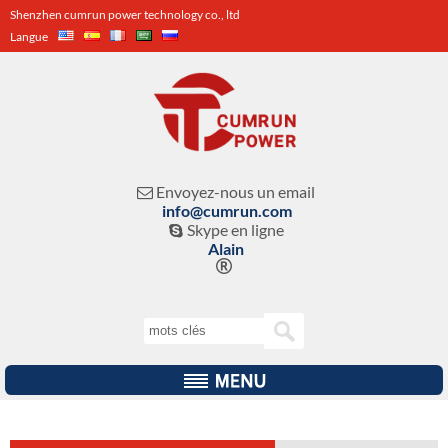
Shenzhen cumrun power technology co., ltd
Langue
Envoyez-nous un email

info@cumrun.com
Skype en ligne

Alain
