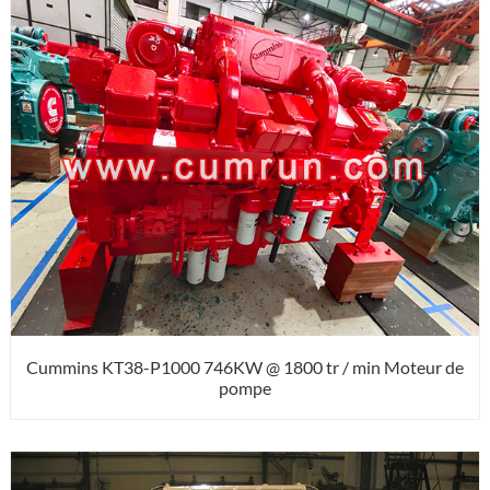
Cummins KT38-P1000 746KW @ 1800 tr / min Moteur de
pompe