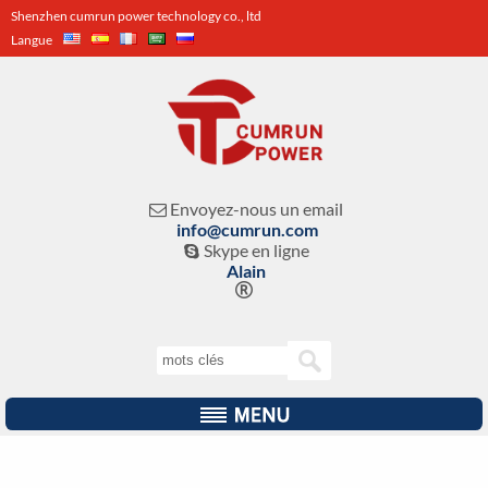
Shenzhen cumrun power technology co., ltd
Langue
Envoyez-nous un email

info@cumrun.com
Skype en ligne

Alain
