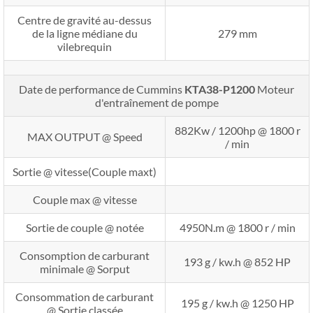
Centre de gravité au-dessus
de la ligne médiane du
279 mm
vilebrequin
Date de performance de Cummins
KTA38-P1200
Moteur
d'entraînement de pompe
882Kw / 1200hp @ 1800 r
MAX OUTPUT @ Speed
/ min
Sortie @ vitesse(Couple maxt)
Couple max @ vitesse
Sortie de couple @ notée
4950N.m @ 1800 r / min
Consomption de carburant
193 g / kw.h @ 852 HP
minimale @ Sorput
Consommation de carburant
195 g / kw.h @ 1250 HP
@ Sortie classée