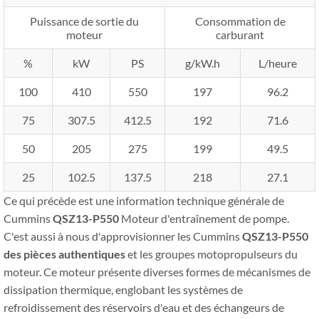
Puissance de sortie du
Consommation de
moteur
carburant
%
kW
PS
g/kW.h
L/heure
100
410
550
197
96.2
75
307.5
412.5
192
71.6
50
205
275
199
49.5
25
102.5
137.5
218
27.1
Ce qui précède est une information technique générale de
Cummins
QSZ13-P550
Moteur d'entraînement de pompe.
C'est aussi à nous d'approvisionner les Cummins
QSZ13-P550
des pièces authentiques
et les groupes motopropulseurs du
moteur. Ce moteur présente diverses formes de mécanismes de
dissipation thermique, englobant les systèmes de
refroidissement des réservoirs d'eau et des échangeurs de