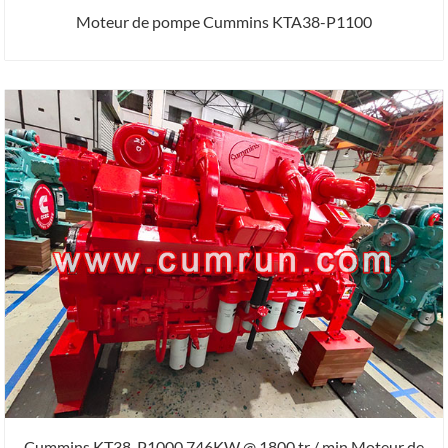
Moteur de pompe Cummins KTA38-P1100
Cummins KT38-P1000 746KW @ 1800 tr / min Moteur de