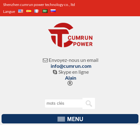
Shenzhen cumrun power technology co., ltd
Langue
Envoyez-nous un email

info@cumrun.com
Skype en ligne

Alain
