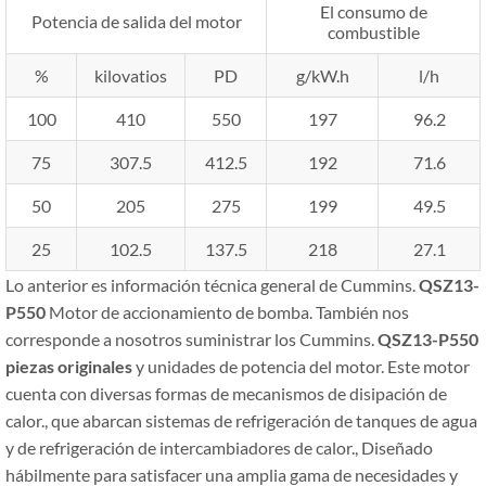
El consumo de
Potencia de salida del motor
combustible
%
kilovatios
PD
g/kW.h
l/h
100
410
550
197
96.2
75
307.5
412.5
192
71.6
50
205
275
199
49.5
25
102.5
137.5
218
27.1
Lo anterior es información técnica general de Cummins.
QSZ13-
P550
Motor de accionamiento de bomba. También nos
corresponde a nosotros suministrar los Cummins.
QSZ13-P550
piezas originales
y unidades de potencia del motor. Este motor
cuenta con diversas formas de mecanismos de disipación de
calor., que abarcan sistemas de refrigeración de tanques de agua
y de refrigeración de intercambiadores de calor., Diseñado
hábilmente para satisfacer una amplia gama de necesidades y