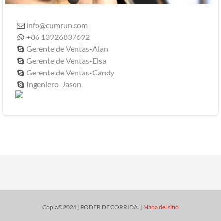
info@cumrun.com

+86 13926837692

Gerente de Ventas-Alan

Gerente de Ventas-Elsa

Gerente de Ventas-Candy

Ingeniero-Jason

Copia©2024 | PODER DE CORRIDA. |
Mapa del sitio