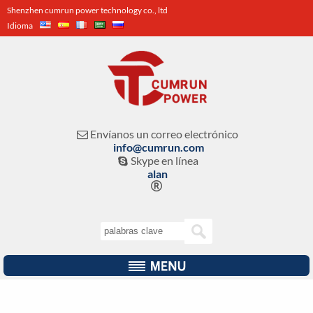
Shenzhen cumrun power technology co., ltd
Idioma
Envíanos un correo electrónico

info@cumrun.com
Skype en línea

alan
