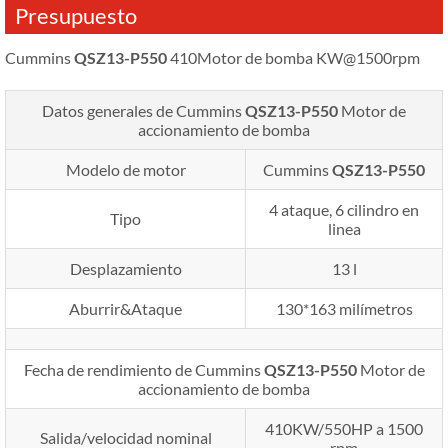
Presupuesto
Cummins
QSZ13-P550
410Motor de bomba KW@1500rpm
Datos generales de Cummins
QSZ13-P550
Motor de
accionamiento de bomba
Modelo de motor
Cummins
QSZ13-P550
4 ataque, 6 cilindro en
Tipo
linea
Desplazamiento
13 l
Aburrir&Ataque
130*163 milímetros
Fecha de rendimiento de Cummins
QSZ13-P550
Motor de
accionamiento de bomba
410KW/550HP a 1500
Salida/velocidad nominal
rpm