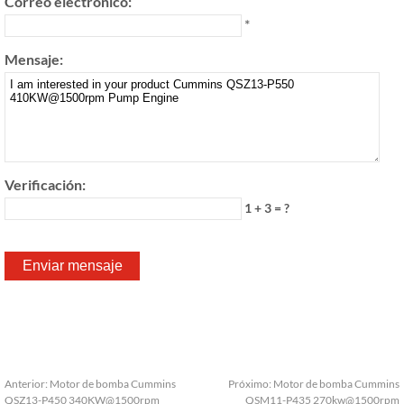
Correo electrónico:
*
Mensaje:
Verificación:
1 + 3 = ?
Anterior:
Motor de bomba Cummins
Próximo:
Motor de bomba Cummins
QSZ13-P450 340KW@1500rpm
QSM11-P435 270kw@1500rpm