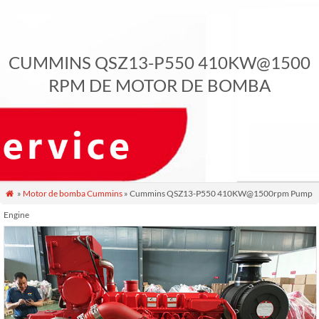
CUMMINS QSZ13-P550 410KW@1500
RPM DE MOTOR DE BOMBA
»
Motor de bomba Cummins
» Cummins QSZ13-P550 410KW@1500rpm Pump

Engine