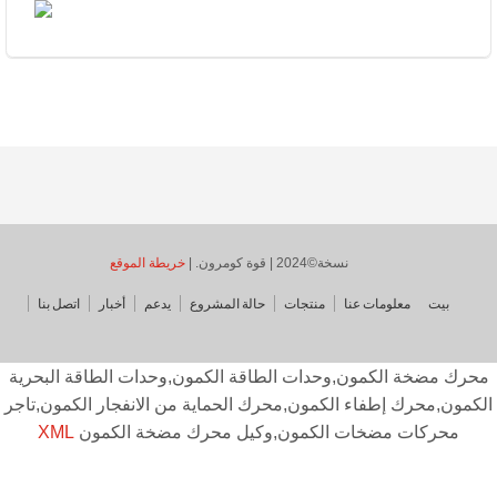
نسخة©2024 | قوة كومرون. |
خريطة الموقع
بيت
معلومات عنا
منتجات
حالة المشروع
يدعم
أخبار
اتصل بنا
حرك مضخة الكمون,وحدات الطاقة الكمون,وحدات الطاقة البحرية
كمون,محرك إطفاء الكمون,محرك الحماية من الانفجار الكمون,تاجر
محركات مضخات الكمون,وكيل محرك مضخة الكمون
XML