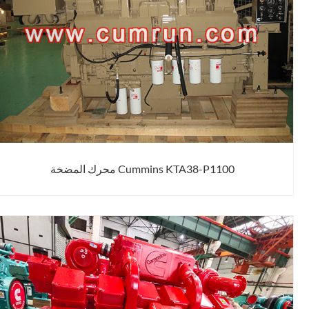
Cummins KTA38-P1100 محرك المضخة