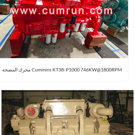
Cummins KT38-P1000 746KW@1800RPM محرك المضخة