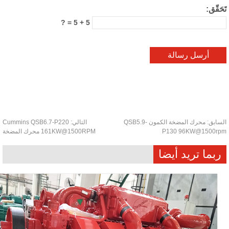
حَقّق:
5 + 5 = ?
سابق:
محرك المضخة الكمون QSB5.9-
التالي:
Cummins QSB6.7-P220
P130 96KW@1500r
161KW@1500RPM محرك المضخة
ربما تريد أيضا