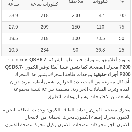
%
كيلوواط
ملاحظة
كيلووات.ساعة
ساعة
38.9
218
200
147
100
27.9
209
150
110
75
19.5
218
100
73.5
50
10.5
234
50
36.8
25
 ورد أعلاه هو معلومات فنية عامة لشركة Cummins
QSB6.7-
P20
محرك المضخة. كما يتعين علينا أيضًا توفير الكمون
QSB6.7-
P20
أجزاء حقيقية
ووحدات طاقة المحرك. يتميز هذا المحرك
شكال متنوعة من آليات تبديد الحرارة, تشمل أنظمة تبريد خزان
مياه وتبريد المبادلات الحرارية, مصممة ببراعة لتلبية مجموعة
سعة من الاحتياجات وسيناريوهات التطبيق.
رك مضخة الكمون,وحدات الطاقة الكمون,وحدات الطاقة البحرية
كمون,محرك إطفاء الكمون,محرك الحماية من الانفجار
كمون,تاجر محركات مضخات الكمون,وكيل محرك مضخة الكمون