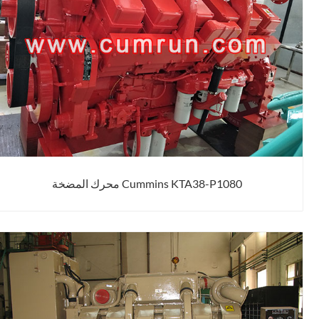
Cummins KTA38-P1080 محرك المضخة