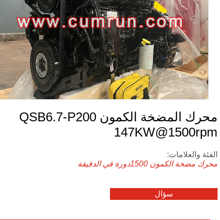
محرك المضخة الكمون QSB6.7-P200
147KW@1500rp
فئة والعلامات:
رك مضخة الكمون
1500دورة في الدقيقة
سؤال