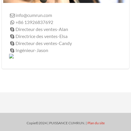
info@cumrun.com

+86 13926837692

Directeur des ventes-Alan

Directrice des ventes-Elsa

Directeur des ventes-Candy

Ingénieur-Jason

Copie©2024 | PUISSANCE CUMRUN. |
Plan du site