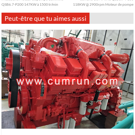
QSB6.7-P200 147KW à 1500 tr/min
118KW @ 2900rpm Moteur de pompe
Peut-être que tu aimes aussi