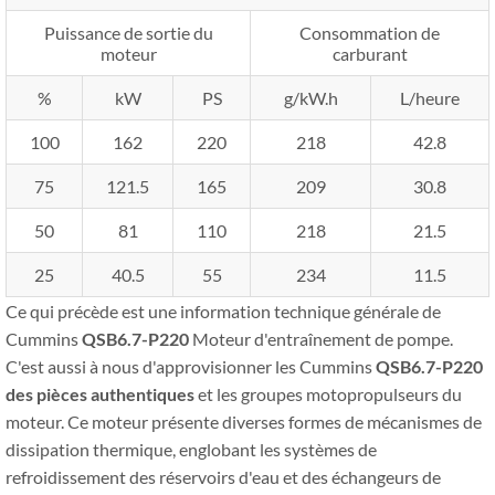
Puissance de sortie du
Consommation de
moteur
carburant
%
kW
PS
g/kW.h
L/heure
100
162
220
218
42.8
75
121.5
165
209
30.8
50
81
110
218
21.5
25
40.5
55
234
11.5
Ce qui précède est une information technique générale de
Cummins
QSB6.7-P220
Moteur d'entraînement de pompe.
C'est aussi à nous d'approvisionner les Cummins
QSB6.7-P220
des pièces authentiques
et les groupes motopropulseurs du
moteur. Ce moteur présente diverses formes de mécanismes de
dissipation thermique, englobant les systèmes de
refroidissement des réservoirs d'eau et des échangeurs de