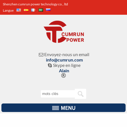
Shenzhen cumrun power technology co., ltd
Langue
Envoyez-nous un email

info@cumrun.com
Skype en ligne

Alain
