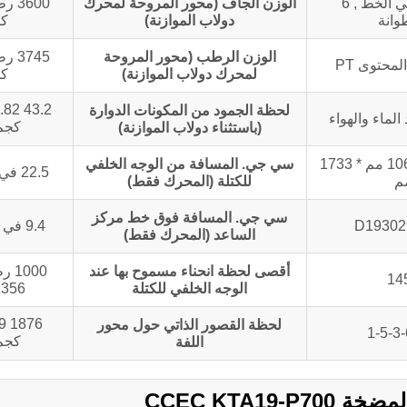
4 دورة , في الخط , 6
الوزن الجاف (محور المروحة لمحرك
وانة
دولاب الموازنة)
ك
الوزن الرطب (محور المروحة
لمحتوى PT
لمحرك دولاب الموازنة)
ك
 1.82
لحظة الجمود من المكونات الدوارة
الماء والهواء
كجم.
(باستثناء دولاب الموازنة)
2142 مم * 1067 مم * 1733
سي جي. المسافة من الوجه الخلفي
22.5 في / 572 مم
م
للكتلة (المحرك فقط)
سي جي. المسافة فوق خط مركز
D1930
9.4 في / 239 مم
الساعد (المحرك فقط)
أقصى لحظة انحناء مسموح بها عند
1000
14
الوجه الخلفي للكتلة
1356 ن.
79
لحظة القصور الذاتي حول محور
1-5-3-
كجم·2
اللفة
CCEC KTA19-