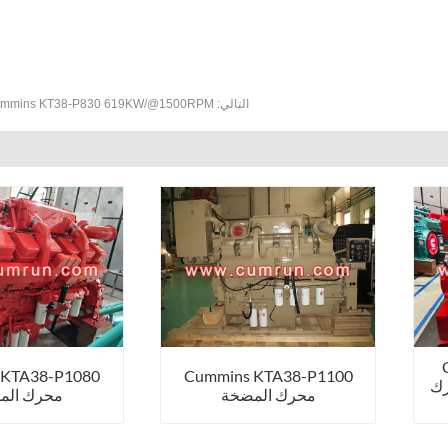
التالي:
Cummins KT38-P830 619KW/@1500RPM محرك الم
 KTA38-P1080
Cummins KTA38-P1100
74 محرك
محرك المضخة
محرك الم