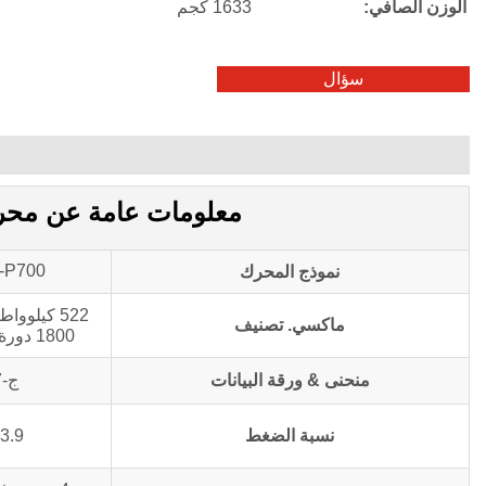
الوزن الصافي:
1633 كجم
سؤال
معلومات عامة عن محرك المضخة 0
-P700
نموذج المحرك
ماكسي. تصنيف
1800 دورة في الدقيقة
منحنى & ورقة البيانات
ج-437
نسبة الضغط
.9 : 1