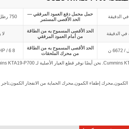
حمل محمل دفع العمود المرفقي —
750 رطل / 3336 ن
الحد الأقصى المستمر
الحد الأقصى المسموح به من الطاقة
لا 
من أمام العمود المرفقي
الحد الأقصى المسموح به من الطاقة
8 HP / 6 كيلوواط
من محرك الملحقات
ما ورد أعلاه هو معلومات فنية عامة عن محرك المضخة Cummins KTA19-P700. نحن أيضًا نوفر قطع الغ
لكمون,محرك إطفاء الكمون,محرك الحماية من الانفجار الكمون,تاجر