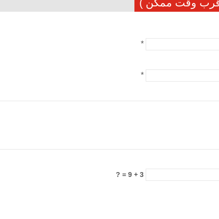
أقرب وقت ممكن )
*
*
3 + 9 = ?