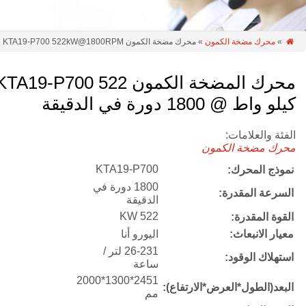
»
محرك مضخة الكمون
» محرك مضخة الكمون KTA19-P700 522kW@1800RPM

محرك المضخة الكمون TA19-P700 522
كيلو واط @ 1800 دورة في الدقيقة
الفئة والعلامات:
محرك مضخة الكمون
KTA19-P700
نموذج المحرك:
1800 دورة في
السرعة المقدرة:
الدقيقة
522 KW
القوة المقدرة:
معيار الانبعاث:
اليورو أنا
26-231 لتر /
استهلاك الوقود:
ساعة
2451*1300*2000
البعد(الطول*العرض*الارتفاع):
مم