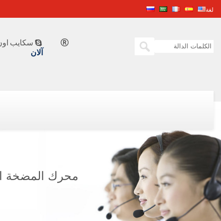
لغة
سكايب اون 


آلان
محرك المضخة الكمون KTA19-P700 522 كيلو واط @ 