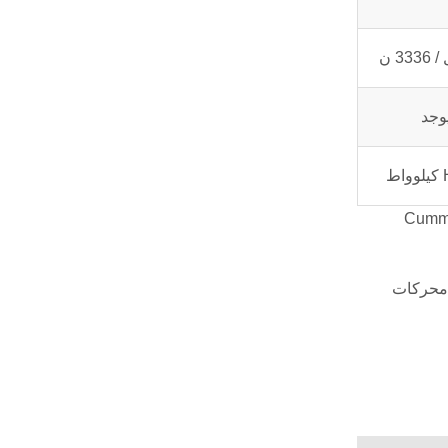
يوجد
يار الأصلية لـ Cummins KTA19-P700
 محركات