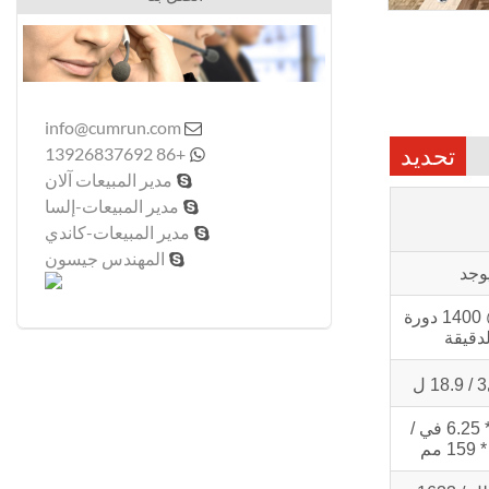
info@cumrun.com

تحديد
+86 13926837692

مدير المبيعات آلان

مدير المبيعات-إلسا

مدير المبيعات-كاندي

المهندس جيسون

يوجد
3223 م @ 1400 دورة
دقيقة
/ 18.9 ل
6.25 في * 6.25 في /