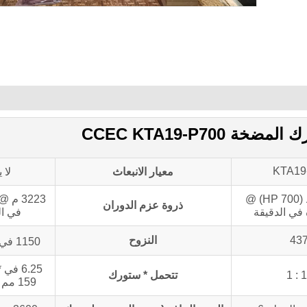
CCEC KTA19-P70
KTA19
معيار الانبعاث
لا 
522 كيلوواط (700 HP) @
ذروة عزم الدوران
في ال
النزوح
1150 في3
13
تتحمل * ستورك
159 مم * 159 مم