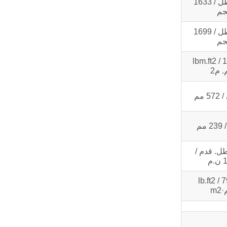
3600 رطل / 1633
جم
3745 رطل / 1699
جم
43.2 lbm.ft2 /
 م2
 رطل. قدم /
م
1876 lb.ft2 / 
m