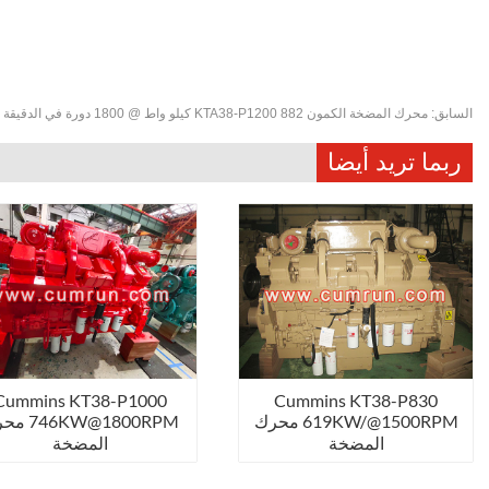
السابق:
محرك المضخة الكمون KTA38-P1200 882 كيلو واط @ 1800 دورة في الدقيقة
ربما تريد أيضا
Cummins KT38-P1000
Cummins KT38-P830
619KW/@1500RPM محرك
6KW@1800RPM
المضخة
المضخة