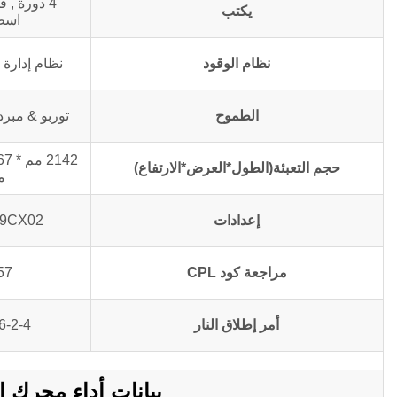
يكتب
اسط
نظام الوقود
نظام إدارة ا
الطموح
توربو & مبرد 
حجم التعبئة(الطول*العرض*الارتفاع)
م
إعدادات
29CX02
مراجعة كود CPL
57
أمر إطلاق النار
6-2-4
بيانات أداء محرك المضخة P700