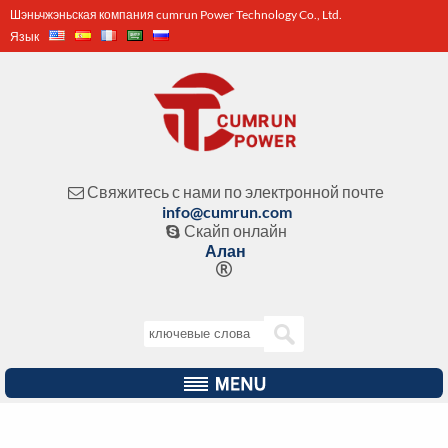
Шэньчжэньская компания cumrun Power Technology Co., Ltd.
Язык
Свяжитесь с нами по электронной почте

info@cumrun.com
Скайп онлайн

Алан
