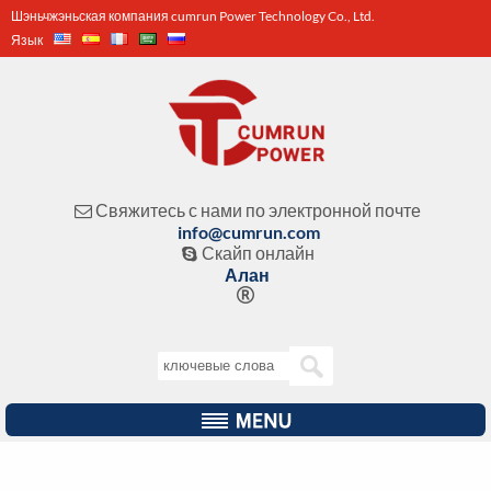
Шэньчжэньская компания cumrun Power Technology Co., Ltd.
Язык
Свяжитесь с нами по электронной почте

info@cumrun.com
Скайп онлайн

Алан
