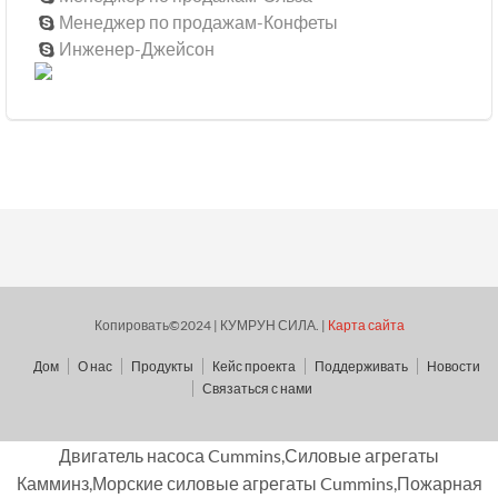
Менеджер по продажам-Конфеты

Инженер-Джейсон

Копировать©2024 | КУМРУН СИЛА. |
Карта сайта
Дом
О нас
Продукты
Кейс проекта
Поддерживать
Новости
Связаться с нами
Двигатель насоса Cummins,Силовые агрегаты
Камминз,Морские силовые агрегаты Cummins,Пожарная