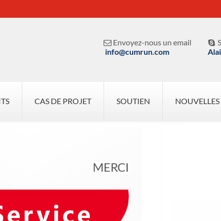
Envoyez-nous un email
S


info@cumrun.com
Ala
ITS
CAS DE PROJET
SOUTIEN
NOUVELLES
MERCI