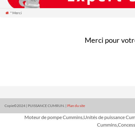
" Merci

Merci pour votr
Copie©2024 | PUISSANCE CUMRUN. |
Plan du site
Moteur de pompe Cummins,Unités de puissance Cumm
Cummins,Concess