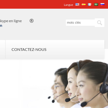
Langue
kype en ligne

in
CONTACTEZ-NOUS