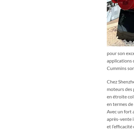
pour son exce
applications 
Cummins sont 
Chez Shenzhe
moteurs des p
en étroite co
en termes de 
Avec un fort 
après-vente i
et l’efficaci