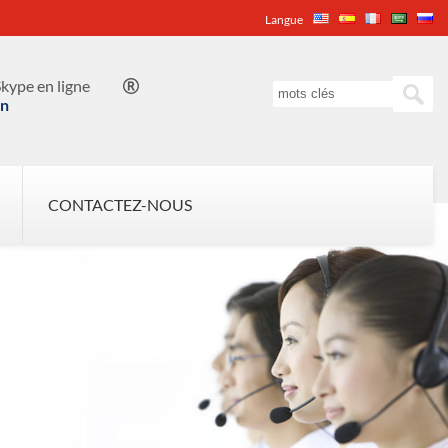
Langue
kype en ligne

in
CONTACTEZ-NOUS