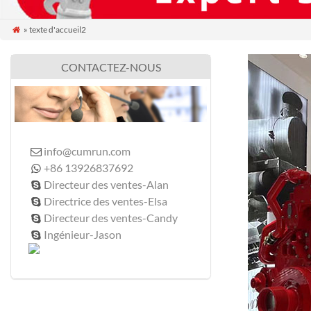
» texte d'accueil2

CONTACTEZ-NOUS
info@cumrun.com

+86 13926837692

Directeur des ventes-Alan

Directrice des ventes-Elsa

Directeur des ventes-Candy

Ingénieur-Jason
