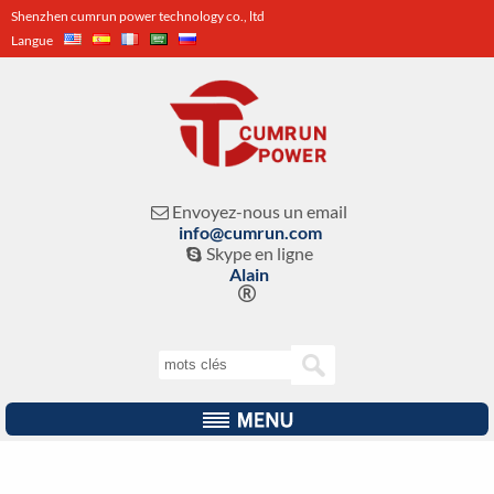
Shenzhen cumrun power technology co., ltd
Langue
Envoyez-nous un email

info@cumrun.com
Skype en ligne

Alain
