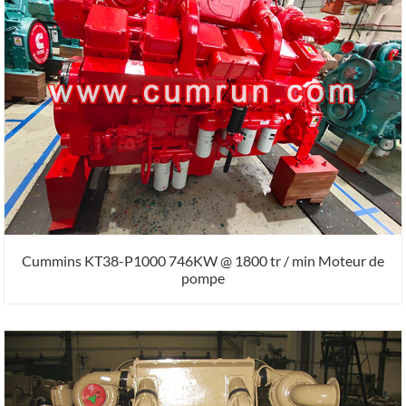
Cummins KT38-P1000 746KW @ 1800 tr / min Moteur de
pompe