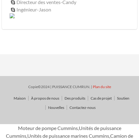
Directeur des ventes-Candy

Ingénieur-Jason

Copie©2024 | PUISSANCE CUMRUN. |
Plan du site
Maison
À propos de nous
Des produits
Cas de projet
Soutien
Nouvelles
Contactez-nous
Moteur de pompe Cummins,Unités de puissance
Cummins,Unités de puissance marines Cummins,Camion de