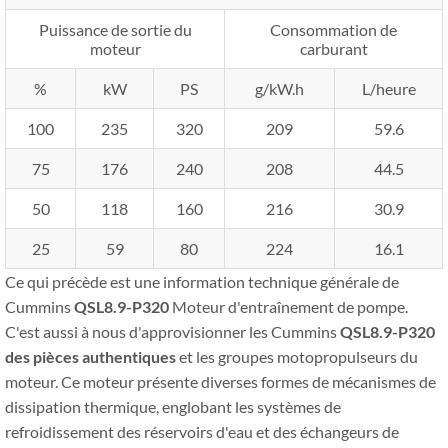
Puissance de sortie du
Consommation de
moteur
carburant
%
kW
PS
g/kW.h
L/heure
100
235
320
209
59.6
75
176
240
208
44.5
50
118
160
216
30.9
25
59
80
224
16.1
Ce qui précède est une information technique générale de
Cummins
QSL8.9-P320
Moteur d'entraînement de pompe.
C'est aussi à nous d'approvisionner les Cummins
QSL8.9-P320
des pièces authentiques
et les groupes motopropulseurs du
moteur. Ce moteur présente diverses formes de mécanismes de
dissipation thermique, englobant les systèmes de
refroidissement des réservoirs d'eau et des échangeurs de