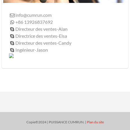
info@cumrun.com

+86 13926837692

Directeur des ventes-Alan

Directrice des ventes-Elsa

Directeur des ventes-Candy

Ingénieur-Jason

Copie©2024 | PUISSANCE CUMRUN. |
Plan du site