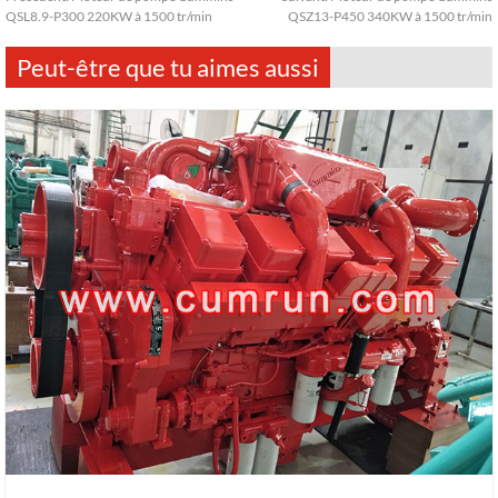
QSL8.9-P300 220KW à 1500 tr/min
QSZ13-P450 340KW à 1500 tr/min
Peut-être que tu aimes aussi