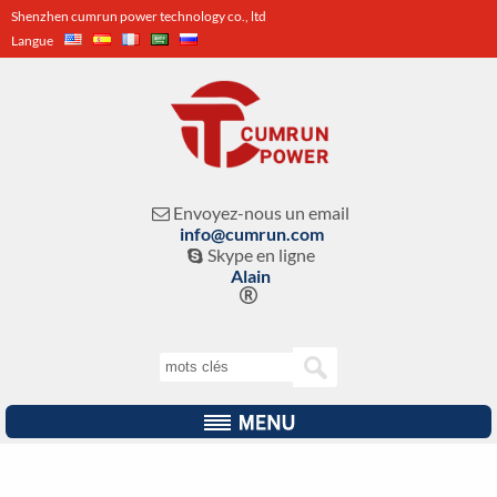
Shenzhen cumrun power technology co., ltd
Langue
Envoyez-nous un email

info@cumrun.com
Skype en ligne

Alain
