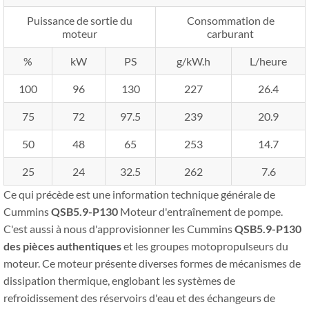
Puissance de sortie du
Consommation de
moteur
carburant
%
kW
PS
g/kW.h
L/heure
100
96
130
227
26.4
75
72
97.5
239
20.9
50
48
65
253
14.7
25
24
32.5
262
7.6
Ce qui précède est une information technique générale de
Cummins
QSB5.9-P130
Moteur d'entraînement de pompe.
C'est aussi à nous d'approvisionner les Cummins
QSB5.9-P130
des pièces authentiques
et les groupes motopropulseurs du
moteur. Ce moteur présente diverses formes de mécanismes de
dissipation thermique, englobant les systèmes de
refroidissement des réservoirs d'eau et des échangeurs de