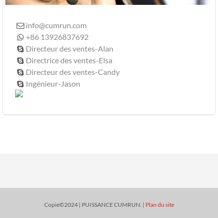
info@cumrun.com

+86 13926837692

Directeur des ventes-Alan

Directrice des ventes-Elsa

Directeur des ventes-Candy

Ingénieur-Jason

Copie©2024 | PUISSANCE CUMRUN. |
Plan du site