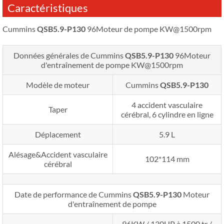
Caractéristiques
Cummins
QSB5.9-P130
96Moteur de pompe KW@1500rpm
Données générales de Cummins
QSB5.9-P130
96Moteur
d'entraînement de pompe KW@1500rpm
Modèle de moteur
Cummins
QSB5.9-P130
4 accident vasculaire
Taper
cérébral, 6 cylindre en ligne
Déplacement
5.9 L
Alésage&Accident vasculaire
102*114 mm
cérébral
Date de performance de Cummins
QSB5.9-P130
Moteur
d'entraînement de pompe
96KW / 130HP à 1500 tr /