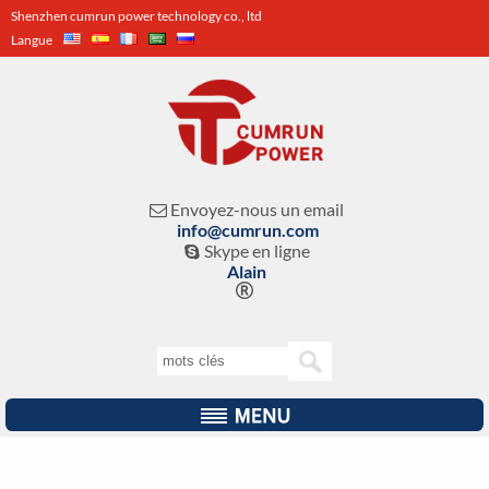
Shenzhen cumrun power technology co., ltd
Langue
Envoyez-nous un email

info@cumrun.com
Skype en ligne

Alain
