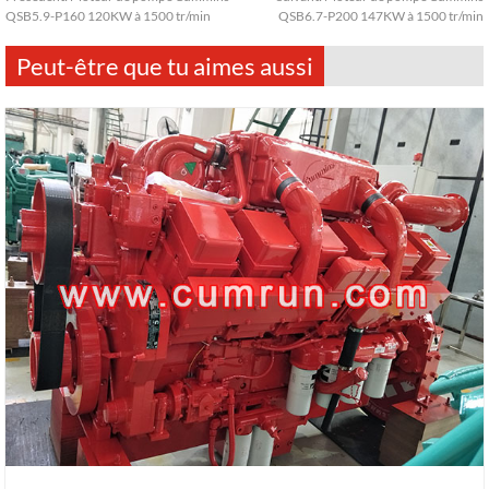
QSB5.9-P160 120KW à 1500 tr/min
QSB6.7-P200 147KW à 1500 tr/min
Peut-être que tu aimes aussi