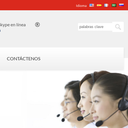
Idioma
kype en línea

n
CONTÁCTENOS