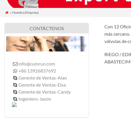
» Nuestra Empresa

Con 12 Oficin
CONTÁCTENOS
más cercano. 
válvulas de c
RIEGO / ED
ABASTECIM
info@cumrun.com

+86 13926837692

Gerente de Ventas-Alan

Gerente de Ventas-Elsa

Gerente de Ventas-Candy

Ingeniero-Jason
