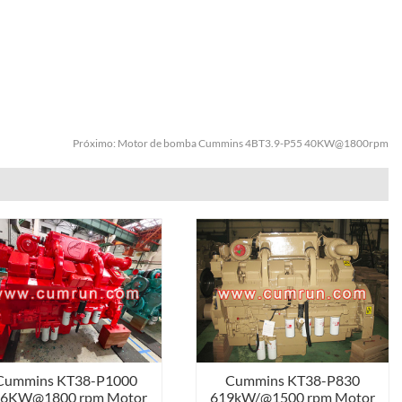
Próximo:
Motor de bomba Cummins 4BT3.9-P55 40KW@1800rpm
Cummins KT38-P1000
Cummins KT38-P830
46KW@1800 rpm Motor
619kW/@1500 rpm Motor