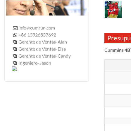
info@cumrun.com

+86 13926837692

Presupu
Gerente de Ventas-Alan

Gerente de Ventas-Elsa

Cummins
4B
Gerente de Ventas-Candy

Ingeniero-Jason
