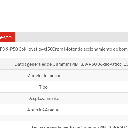
esto
T3.9-P50
36kilovatio@1500rpm
Motor de accionamiento de bo
Datos generales de Cummins
4BT3.9-P50
36kilovatio@1
Modelo de motor
Tipo
Desplazamiento
Aburrir&Ataque
Fecha de rendimiento de Cummins
4BT3.9-P50
M