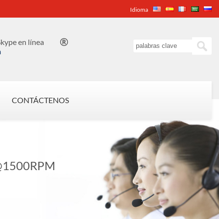
Idioma
kype en línea

n
CONTÁCTENOS
@1500RPM