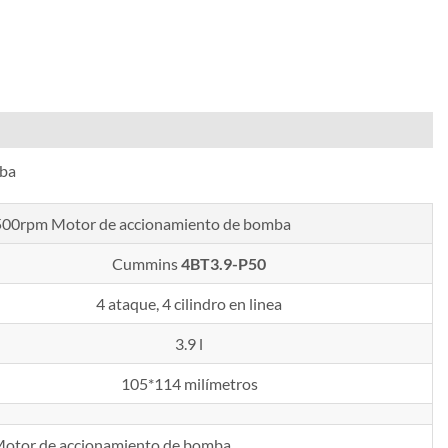
mba
500rpm
Motor de accionamiento de bomba
Cummins
4BT3.9-P50
4 ataque, 4 cilindro en linea
3.9 l
105*114 milímetros
otor de accionamiento de bomba