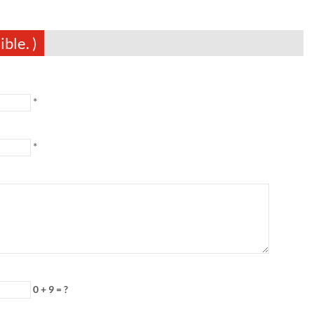
ble. )
*
*
0 + 9 = ?