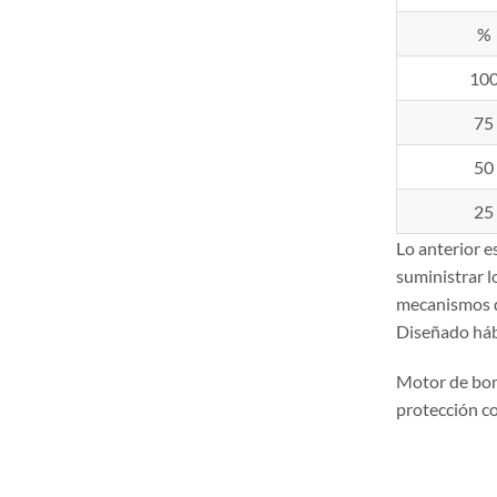
%
10
75
50
25
Lo anterior 
suministrar 
mecanismos de
Diseñado hábi
Motor de bo
protección c