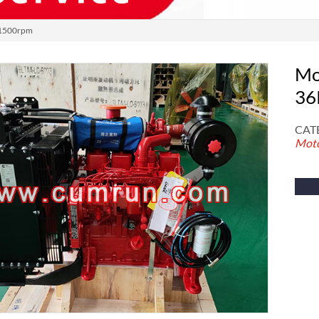
@1500rpm
Mo
36
CAT
Moto