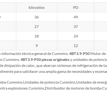
kilovatios
PD
0
36
49
27
37
18
24
9
12
es información técnica general de Cummins.
4BT3.9-P50
Motor de 
los Cummins.
4BT3.9-P50
piezas originales
y unidades de potencia
 disipación de calor., que abarcan sistemas de refrigeración de ta
lmente para satisfacer una amplia gama de necesidades y escenari
mba Cummins,Unidades de potencia Cummins,Unidades de ener
ontra explosiones Cummins,Distribuidor de motores de bomba