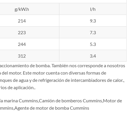
g/kW.h
l/h
214
9.3
223
7.3
244
5.3
312
3.4
accionamiento de bomba. También nos corresponde a nosotros
 del motor. Este motor cuenta con diversas formas de
nques de agua y de refrigeración de intercambiadores de calor.,
os de aplicación..
gía marina Cummins,Camión de bomberos Cummins,Motor de
 Cummins,Agente de motor de bomba Cummins