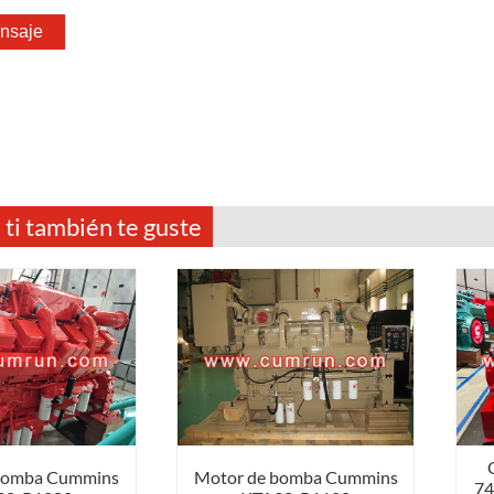
 ti también te guste
bomba Cummins
Motor de bomba Cummins
7