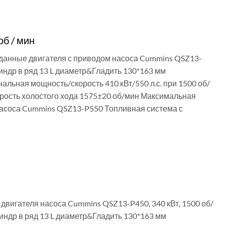
б / мин
 данные двигателя с приводом насоса Cummins QSZ13-
индр в ряд 13 L диаметр&Гладить 130*163 мм
ьная мощность/скорость 410 кВт/550 л.с. при 1500 об/
рость холостого хода 1575±20 об/мин Максимальная
насоса Cummins QSZ13-P550 Топливная система с
двигателя насоса Cummins QSZ13-P450, 340 кВт, 1500 об/
линдр в ряд 13 L диаметр&Гладить 130*163 мм