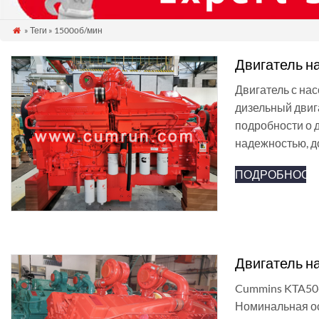
» Теги » 1500об/мин

Двигатель н
Двигатель с на
дизельный двиг
подробности о 
надежностью, д
ПОДРОБНОСТ
Двигатель н
Cummins KTA50-
Номинальная о