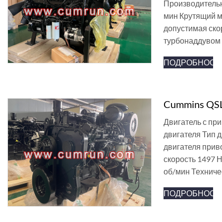
Производительн
мин Крутящий м
допустимая ско
турбонаддувом
ПОДРОБНОСТ
Cummins QSL
Двигатель с пр
двигателя Тип 
двигателя прив
скорость 1497 
об/мин Техниче
ПОДРОБНОСТ