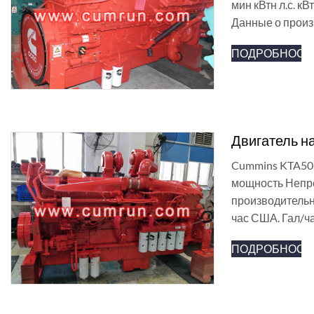
мин кВтн л.с. к
Данные о прои
ПОДРОБНОСТ
Двигатель н
Cummins KTA50-
мощность Непрер
производительн
час США. Гал/ч
ПОДРОБНОСТ