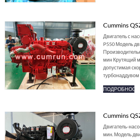
Cummins QSZ
Двигатель с на
P550 Модель дв
Производительн
мин Крутящий м
допустимая ско
турбонаддувом
ПОДРОБНОСТ
Cummins QSZ
Двигатель-насо
мин. Модель дви