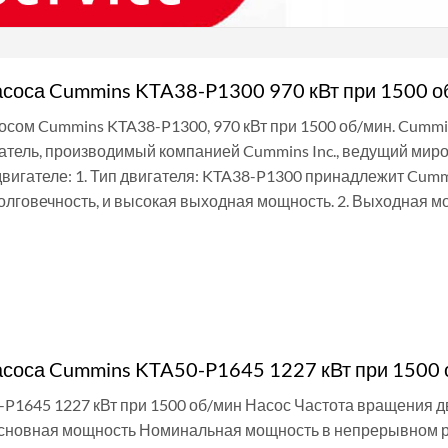
асоса Cummins KTA38-P1300 970 кВт при 1500 о
сосом Cummins KTA38-P1300, 970 кВт при 1500 об/мин. Cum
атель, производимый компанией Cummins Inc., ведущий мир
двигателе: 1. Тип двигателя: KTA38-P1300 принадлежит Cumm
олговечность, и высокая выходная мощность. 2. Выходная м
И
асоса Cummins KTA50-P1645 1227 кВт при 1500 
P1645 1227 кВт при 1500 об/мин Насос Частота вращения 
сновная мощность Номинальная мощность в непрерывном р