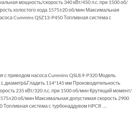
ьная мощность/скорость 340 кВт/450 л.с. при 1500 об/
рость холостого хода 1575±20 об/мин Максимальная
насоса Cummins QSZ13-P450 Топливная система с
ля с приводом насоса Cummins QSL8.9-P320 Модель
8.9 L диаметр&Гладить 114*145 мм Производительность
ость 235 кВт/320 л.с. при 1500 об/мин Крутящий момент/
 1575±20 об/мин Максимальная допустимая скорость 2900
20 Топливная система с турбонаддувом HPCR …