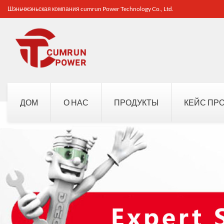
Шэньчжэньская компания cumrun Power Technology Co., Ltd.
ДОМ
О НАС
ПРОДУКТЫ
КЕЙС ПР