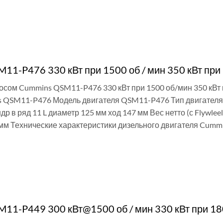
И
11-P476 330 кВт при 1500 об / мин 350 кВт при 
сосом Cummins QSM11-P476 330 кВт при 1500 об/мин 350 кВт
 QSM11-P476 Модель двигателя QSM11-P476 Тип двигателя 
ндр в ряд 11 L диаметр 125 мм ход 147 мм Вес нетто (с Flywle
мм Технические характеристики дизельного двигателя Cumm
И
11-P449 300 кВт@1500 об / мин 330 кВт при 180