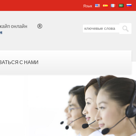
Язык
кайп онлайн

н
ЗАТЬСЯ С НАМИ