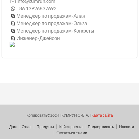
info@cumrun.com

+86 13926837692

Менеджер по продажам-Алан

Менеджер по продажам-Эльза

Менеджер по продажам-Конфеты

Инженер-Джейсон

Копировать©2024 | КУМРУН СИЛА. |
Карта сайта
Дом
О нас
Продукты
Кейс проекта
Поддерживать
Новости
Связаться с нами