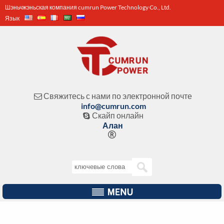
Шэньчжэньская компания cumrun Power Technology Co., Ltd.
Язык
Свяжитесь с нами по электронной почте

info@cumrun.com
Скайп онлайн

Алан
