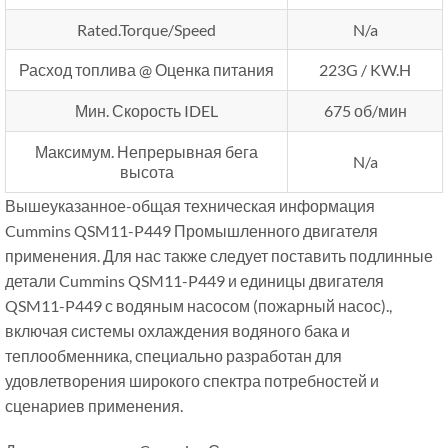
Rated.Torque/Speed
N/a
Расход топлива @ Оценка питания
223G / KW.H
Мин. Скорость IDEL
675 об/мин
Максимум. Непрерывная бега
N/a
высота
Вышеуказанное-общая техническая информация
Cummins QSM11-P449 Промышленного двигателя
применения. Для нас также следует поставить подлинные
детали Cummins QSM11-P449 и единицы двигателя
QSM11-P449 с водяным насосом (пожарный насос).,
включая системы охлаждения водяного бака и
теплообменника, специально разработан для
удовлетворения широкого спектра потребностей и
сценариев применения.