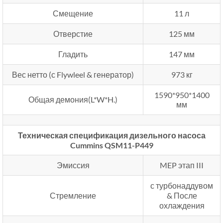
Смещение
11 л
Отверстие
125 мм
Гладить
147 мм
Вес нетто (с Flywleel & генератор)
973 кг
1590*950*1400
Общая демония(L*W*H.)
мм
Техническая спецификация дизельного насоса
Cummins QSM11-P449
Эмиссия
MEP этап III
с турбонаддувом
Стремление
& После
охлаждения