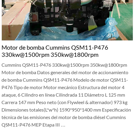
Motor de bomba Cummins QSM11-P476
330kw@1500rpm 350kw@1800rpm
Cummins QSM11-P476 330kw@1500rpm 350kw@1800rpm
Motor de bomba Datos generales del motor de accionamiento
de bomba Cummins QSM11-P476 Modelo de motor QSM11-
P476 Tipo de motor Motor mecánico Estructura del motor 4
ataque, 6 Cilindro en línea Cilindrada 11 Diámetro L 125 mm
Carrera 147 mm Peso neto (con Flywleel & alternador) 973 kg
Dimensiones totales(L*w*h) 1590*950*1400 mm Especificación
técnica de las emisiones del motor de bomba diésel Cummins
QSM11-P476 MEP Etapa III …