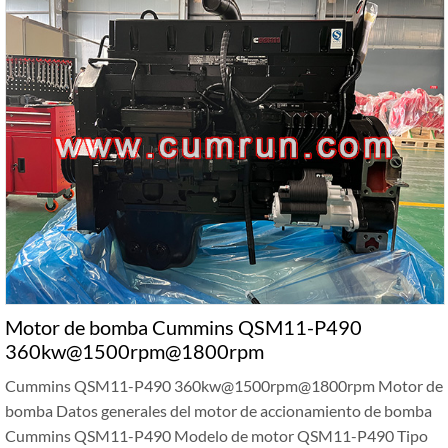
Motor de bomba Cummins QSM11-P490
360kw@1500rpm@1800rpm
Cummins QSM11-P490 360kw@1500rpm@1800rpm Motor de
bomba Datos generales del motor de accionamiento de bomba
Cummins QSM11-P490 Modelo de motor QSM11-P490 Tipo