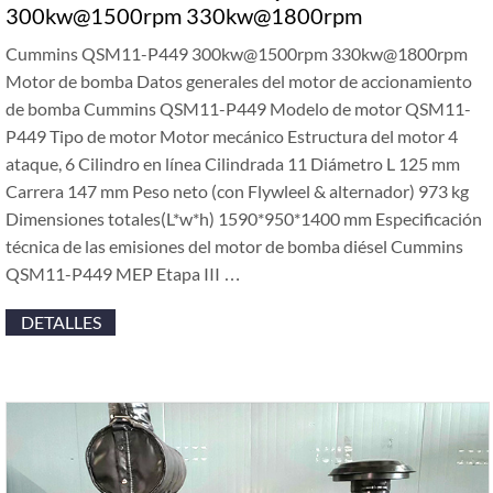
300kw@1500rpm 330kw@1800rpm
Cummins QSM11-P449 300kw@1500rpm 330kw@1800rpm
Motor de bomba Datos generales del motor de accionamiento
de bomba Cummins QSM11-P449 Modelo de motor QSM11-
P449 Tipo de motor Motor mecánico Estructura del motor 4
ataque, 6 Cilindro en línea Cilindrada 11 Diámetro L 125 mm
Carrera 147 mm Peso neto (con Flywleel & alternador) 973 kg
Dimensiones totales(L*w*h) 1590*950*1400 mm Especificación
técnica de las emisiones del motor de bomba diésel Cummins
QSM11-P449 MEP Etapa III …
DETALLES