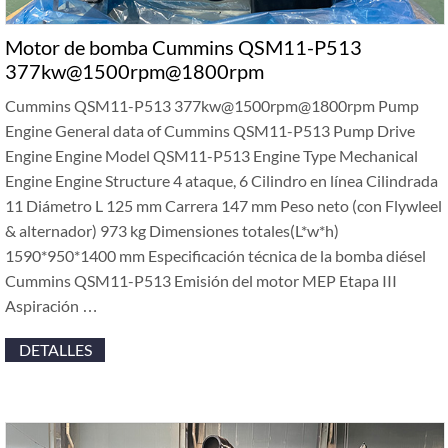
Motor de bomba Cummins QSM11-P513
377kw@1500rpm@1800rpm
Cummins QSM11-P513 377kw@1500rpm@1800rpm Pump
Engine General data of Cummins QSM11-P513 Pump Drive
Engine Engine Model QSM11-P513 Engine Type Mechanical
Engine Engine Structure
4 ataque, 6 Cilindro en línea Cilindrada
11 Diámetro L 125 mm Carrera 147 mm Peso neto (con Flywleel
& alternador) 973 kg Dimensiones totales(L*w*h)
1590*950*1400 mm Especificación técnica de la bomba diésel
Cummins QSM11-P513 Emisión del motor MEP Etapa III
Aspiración …
DETALLES