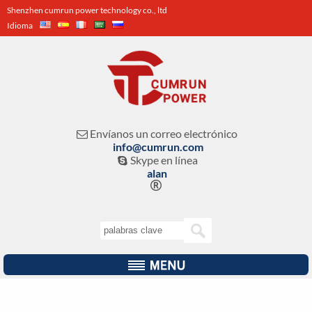
Shenzhen cumrun power technology co., ltd
Idioma
Envíanos un correo electrónico

info@cumrun.com
Skype en línea

alan
