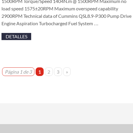
1500RPM Torque/Speed 1404N.m @ 1500RPM Maximum no
load speed 1575±20RPM Maximum overspeed capability
2900RPM Technical data of Cummins QSL8.9-P300 Pump Drive
Engine Aspiration Turbocharged Fuel System
…
DETALLES
Página 1 de 3
1
2
3
»