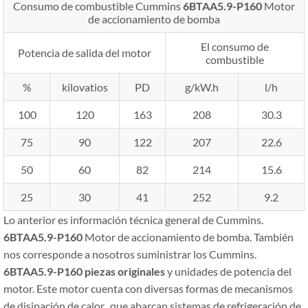
Consumo de combustible Cummins
6BTAA5.9-P160
Motor
de accionamiento de bomba
El consumo de
Potencia de salida del motor
combustible
%
kilovatios
PD
g/kW.h
l/h
100
120
163
208
30.3
75
90
122
207
22.6
50
60
82
214
15.6
25
30
41
252
9.2
Lo anterior es información técnica general de Cummins.
6BTAA5.9-P160
Motor de accionamiento de bomba. También
nos corresponde a nosotros suministrar los Cummins.
6BTAA5.9-P160
piezas originales
y unidades de potencia del
motor. Este motor cuenta con diversas formas de mecanismos
de disipación de calor., que abarcan sistemas de refrigeración de