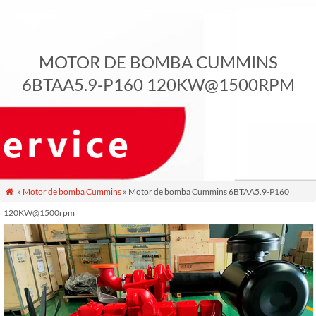
MOTOR DE BOMBA CUMMINS
6BTAA5.9-P160 120KW@1500RPM
»
Motor de bomba Cummins
» Motor de bomba Cummins 6BTAA5.9-P160

120KW@1500rpm