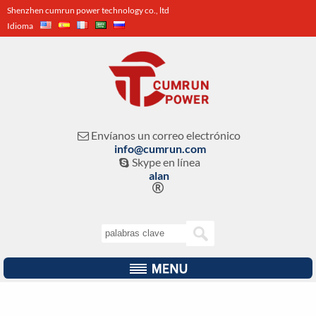
Shenzhen cumrun power technology co., ltd
Idioma
Envíanos un correo electrónico

info@cumrun.com
Skype en línea

alan
