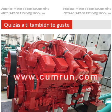
Anterior:
Motor de bomba Cummins
Próximo:
Motor de bomba Cummins
6BT5.9-P160 115KW@1800rpm
6BTAA5.9-P180 132KW@1800rpm
Quizás a ti también te guste