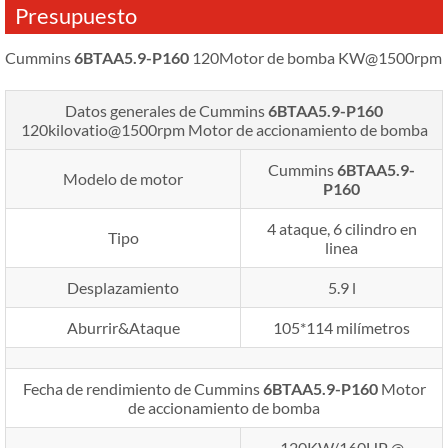
Presupuesto
Cummins
6BTAA5.9-P160
120Motor de bomba KW@1500rpm
Datos generales de Cummins
6BTAA5.9-P160
120kilovatio@1500rpm
Motor de accionamiento de bomba
Cummins
6BTAA5.9-
Modelo de motor
P160
4 ataque, 6 cilindro en
Tipo
linea
Desplazamiento
5.9 l
Aburrir&Ataque
105*114 milímetros
Fecha de rendimiento de Cummins
6BTAA5.9-P160
Motor
de accionamiento de bomba
120KW/160HP @