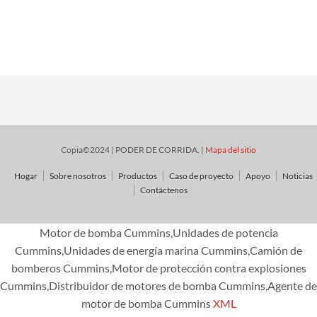
Copia©2024 | PODER DE CORRIDA. |
Mapa del sitio
Hogar
Sobre nosotros
Productos
Caso de proyecto
Apoyo
Noticias
Contáctenos
Motor de bomba Cummins,Unidades de potencia
Cummins,Unidades de energía marina Cummins,Camión de
bomberos Cummins,Motor de protección contra explosiones
Cummins,Distribuidor de motores de bomba Cummins,Agente de
motor de bomba Cummins
XML