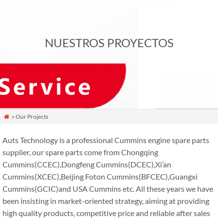
NUESTROS PROYECTOS
» Our Projects

Auts Technology is a professional Cummins engine spare parts
supplier
,
our spare parts come from Chongqing
Cummins
(
CCEC
),
Dongfeng Cummins
(
DCEC
),
Xi’an
Cummins
(
XCEC
),
Beijing Foton Cummins
(
BFCEC
),
Guangxi
Cummins
(
GCIC
)
and USA Cummins etc
.
All these years we have
been insisting in market-oriented strategy
,
aiming at providing
high quality products
,
competitive price and reliable after sales