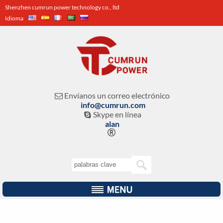
Shenzhen cumrun power technology co., ltd
Idioma
Envíanos un correo electrónico

info@cumrun.com
Skype en línea

alan
