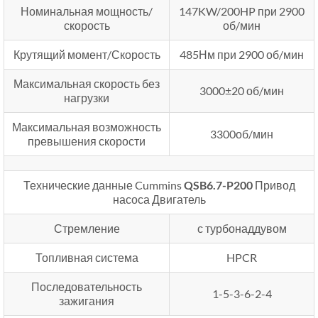
Номинальная мощность/
147KW/200HP при 2900
скорость
об/мин
Крутящий момент/Скорость
485Нм при 2900 об/мин
Максимальная скорость без
3000±20 об/мин
нагрузки
Максимальная возможность
3300об/мин
превышения скорости
Технические данные Cummins
QSB6.7-P200
Привод
насоса Двигатель
Стремление
с турбонаддувом
Топливная система
HPCR
Последовательность
1-5-3-6-2-4
зажигания