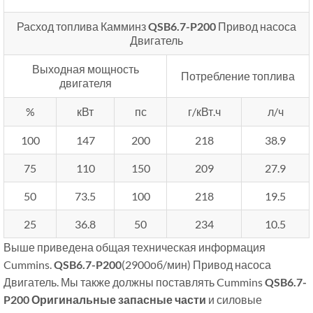
Расход топлива Камминз
QSB6.7-P200
Привод насоса
Двигатель
Выходная мощность
Потребление топлива
двигателя
%
кВт
пс
г/кВт.ч
л/ч
100
147
200
218
38.9
75
110
150
209
27.9
50
73.5
100
218
19.5
25
36.8
50
234
10.5
Выше приведена общая техническая информация
Cummins.
QSB6.7-P200
(2900об/мин)
Привод насоса
Двигатель. Мы также должны поставлять Cummins
QSB6.7-
P200
Оригинальные запасные части
и силовые