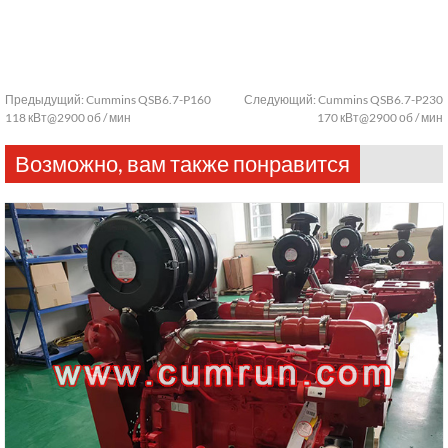
Предыдущий:
Cummins QSB6.7-P160
Следующий:
Cummins QSB6.7-P230
118 кВт@2900 об / мин
170 кВт@2900 об / мин
Возможно, вам также понравится