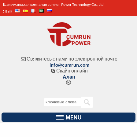
Шэньчжэньская компания cumrun Power Technology Co., Ltd.
Язык
Свяжитесь с нами по электронной почте

info@cumrun.com
Скайп онлайн

Алан
