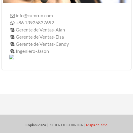
info@cumrun.com

+86 13926837692

Gerente de Ventas-Alan

Gerente de Ventas-Elsa

Gerente de Ventas-Candy

Ingeniero-Jason

Copia©2024 | PODER DE CORRIDA. |
Mapa del sitio