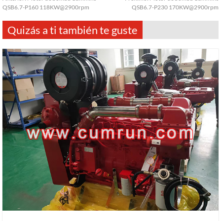
QSB6.7-P160 118KW@2900rpm
QSB6.7-P230 170KW@2900rpm
Quizás a ti también te guste