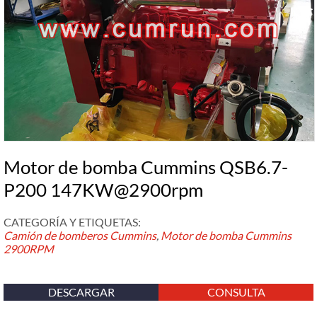
Motor de bomba Cummins QSB6.7-
P200 147KW@2900rpm
CATEGORÍA Y ETIQUETAS:
Camión de bomberos Cummins
,
Motor de bomba Cummins
2900RPM
DESCARGAR
CONSULTA