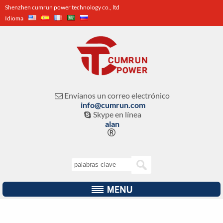
Shenzhen cumrun power technology co., ltd
Idioma
Envíanos un correo electrónico

info@cumrun.com
Skype en línea

alan
