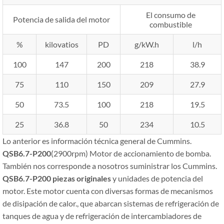
El consumo de
Potencia de salida del motor
combustible
%
kilovatios
PD
g/kW.h
l/h
100
147
200
218
38.9
75
110
150
209
27.9
50
73.5
100
218
19.5
25
36.8
50
234
10.5
Lo anterior es información técnica general de Cummins.
QSB6.7-P200
(2900rpm)
Motor de accionamiento de bomba.
También nos corresponde a nosotros suministrar los Cummins.
QSB6.7-P200
piezas originales
y unidades de potencia del
motor. Este motor cuenta con diversas formas de mecanismos
de disipación de calor., que abarcan sistemas de refrigeración de
tanques de agua y de refrigeración de intercambiadores de