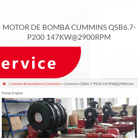
MOTOR DE BOMBA CUMMINS QSB6.7-
P200 147KW@2900RPM
»
Camión de bomberos Cummins
» Cummins QSB6.7-P200 147KW@2900rpm

Pump Engine