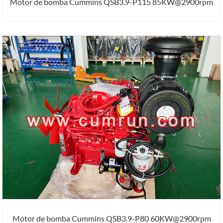
Motor de bomba Cummins QSB3.9-P115 85KW@2900rpm
Motor de bomba Cummins QSB3.9-P80 60KW@2900rpm