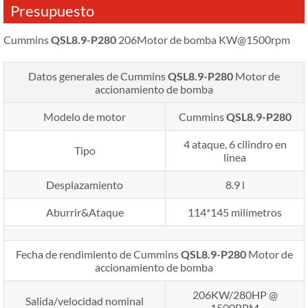
Presupuesto
Cummins
QSL8.9-P280
206Motor de bomba KW@1500rpm
Datos generales de Cummins
QSL8.9-P280
Motor de
accionamiento de bomba
Modelo de motor
Cummins
QSL8.9-P280
4 ataque, 6 cilindro en
Tipo
linea
Desplazamiento
8.9 l
Aburrir&Ataque
114*145 milímetros
Fecha de rendimiento de Cummins
QSL8.9-P280
Motor de
accionamiento de bomba
206KW/280HP @
Salida/velocidad nominal
1500RPM