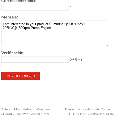
Correo electrónico:
*
Mensaje:
Verificación:
0 + 8 = ?
Anterior:
Motor de bomba Cummins
Próximo:
Motor de bomba Cummins
6LTAA8.9-P340 255KW@1800rpm
QSL8.9-P300 220KW@1500rpm