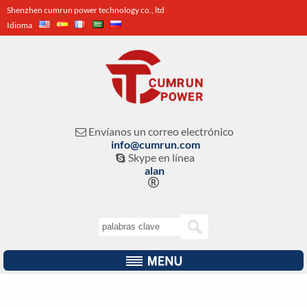
Shenzhen cumrun power technology co., ltd
Idioma
Envíanos un correo electrónico

info@cumrun.com
Skype en línea

alan
