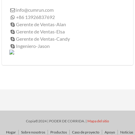
info@cumrun.com

+86 13926837692

Gerente de Ventas-Alan

Gerente de Ventas-Elsa

Gerente de Ventas-Candy

Ingeniero-Jason

Copia©2024 | PODER DE CORRIDA. |
Mapa del sitio
Hogar
Sobre nosotros
Productos
Caso de proyecto
Apoyo
Noticias