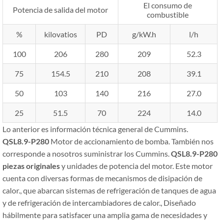
El consumo de
Potencia de salida del motor
combustible
%
kilovatios
PD
g/kW.h
l/h
100
206
280
209
52.3
75
154.5
210
208
39.1
50
103
140
216
27.0
25
51.5
70
224
14.0
Lo anterior es información técnica general de Cummins.
QSL8.9-P280
Motor de accionamiento de bomba. También nos
corresponde a nosotros suministrar los Cummins.
QSL8.9-P280
piezas originales
y unidades de potencia del motor. Este motor
cuenta con diversas formas de mecanismos de disipación de
calor., que abarcan sistemas de refrigeración de tanques de agua
y de refrigeración de intercambiadores de calor., Diseñado
hábilmente para satisfacer una amplia gama de necesidades y