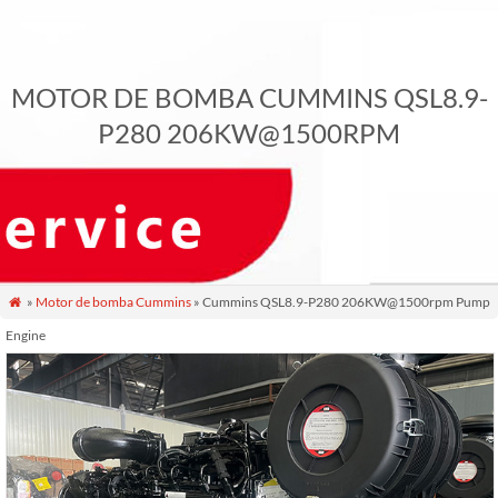
MOTOR DE BOMBA CUMMINS QSL8.9-
P280 206KW@1500RPM
»
Motor de bomba Cummins
» Cummins QSL8.9-P280 206KW@1500rpm Pump

Engine