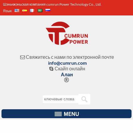
Шэньчжэньская компания cumrun Power Technology Co., Ltd.
Язык
Свяжитесь с нами по электронной почте

info@cumrun.com
Скайп онлайн

Алан
