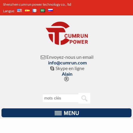
Shenzhen cumrun power technology co., ltd
Langue
Envoyez-nous un email

info@cumrun.com
Skype en ligne

Alain
