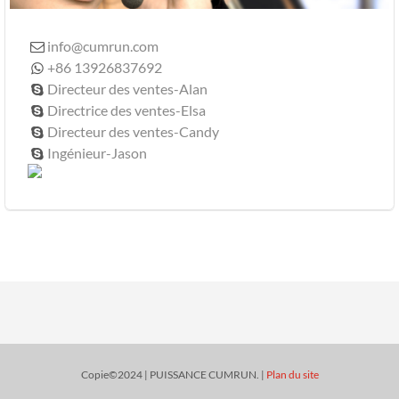
info@cumrun.com

+86 13926837692

Directeur des ventes-Alan

Directrice des ventes-Elsa

Directeur des ventes-Candy

Ingénieur-Jason

Copie©2024 | PUISSANCE CUMRUN. |
Plan du site