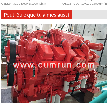
QSL8.9-P320 235KW à 1500 tr/min
QSZ13-P550 410KW à 1500 tr/min
Peut-être que tu aimes aussi